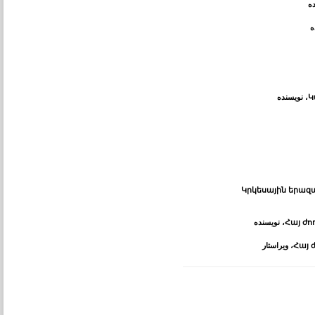
ده
ه
Կ
، نویسنده
Կրկեսային երազա
Հայ ժո
، نویسنده
Հայ 
، ویراستار