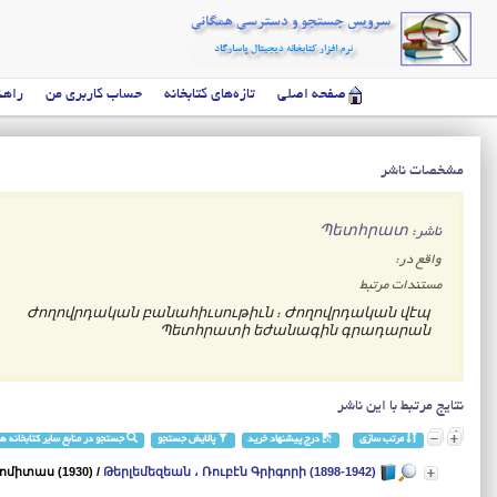
صفحه اصلی
تازه‌های کتابخانه
حساب کاربری من
راهن
مشخصات ناشر
ناشر: Պետհրատ
واقع در:
مستندات مرتبط
Ժողովրդական բանահիւսութիւն : Ժողովրդական վէպ
Պետհրատի եժանագին գրադարան
نتایج مرتبط با این ناشر
مرتب سازی
درج پیشنهاد خرید
پالایش جستجو
جستجو در منابع سایر کتابخانه ها
ոմիտաս (1930)
/
Թերլեմեզեան ، Ռուբէն Գրիգորի (1898-1942)