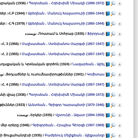
յրական (1936)
/
Պօղոսեան ، Հռիփսիմէ Միսակի (1899-1972)
եր :Հ.Բ (1944)
/
Աբեղեան ، Մանուկ Խաչատուրի (1865-1944)
ր : Հ.Գ (1979)
/
Աբեղեան ، Մանուկ Խաչատուրի (1865-1944)
Ֆիրդուսի
/
Ռոստամ և Սոհրաբ (1935)
، نویسنده
 3 (1956)
/
Մալխասեան ، Ստեփանոս Սարգսի (1857-1947)
 2 (1955)
/
Մալխասեան ، Ստեփանոս Սարգսի (1857-1947)
աղաքական և Կրօնական գործոն (1924)
/
Նազարեան ، Աբել
Կոմիտաս
/
Յօդւածներ և ուսումնասիրութիւններ (1941)
، نو
 4 (1956)
/
Մալխասեան ، Ստեփանոս Սարգսի (1857-1947)
սնի վրայ (1936)
/
Պօղոսեան ، Հռիփսիմէ Միսակի (1899-1972)
իւններ (1933)
/
Աւետեան ، Գրիգոր Կարապետի (1870-1946)
Վշտունի ، Ազատ (1894-1958)
/
Երկեր (1935)
، نویسنده
եր օրերը (1946)
/
Գրիգորեան ، Հրաչեա Գէորգի (1907-1969)
ի Ցուցահանդէսի (1935)
/
Բաժբեուկ Մելիքեան ، Ալեքսանդր