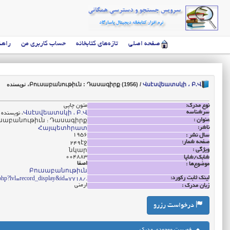
صفحه اصلی
تازه‌های کتابخانه
حساب کاربری من
راهن
Վսէսվեատսկի ، Բ.Վ
/
Բուսաբանութիւն : Դասագիրք (1956)
، نویسنده
نوع مدرک:
متون چاپی
سرشناسه
Վսէսվեատսկի ، Բ.Վ
، نویسنده
عنوان :
սաբանութիւն : Դասագիրք
ناشر:
Հայպետհրատ
1956
سال نشر :
صفحه شمار:
249էջ
ویژگی :
նկար
004883
شابک/شاپا
اصفا
موضوع‌ها :
Բուսաբանութիւն
لینک ثابت رکورد:
./index.php?lvl=record_display&id=7718
ارمنی
زبان مدرک :
درخواست رزرو