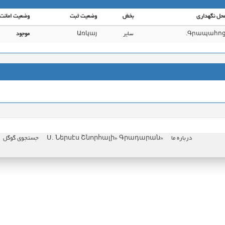
حل نگهداری
بخش
وضعیت ثبت
وضعیت امانت
Գրապահոց
سایر
Առկայ
موجود
درباره ما
«Ս. Ներսէս Շնորհալի» Գրադարան
جستجوی گوگل