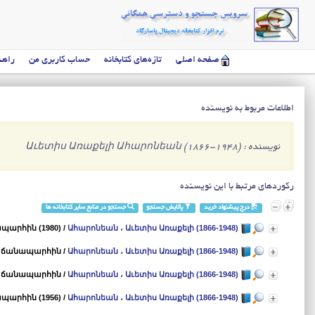
صفحه اصلی
تازه‌های کتابخانه
حساب کاربری من
راهن
اطلاعات مربوط به نویسنده
نویسنده : Աւետիս Առաքելի Ահարոնեան (1866-1948)
رکوردهای مرتبط با این نویسنده
درج پیشنهاد خرید
پالایش جستجو
جستجو در منابع سایر کتابخانه ها
արհին (1980)
/
Ահարոնեան ، Աւետիս Առաքելի (1866-1948)
 ճանապարհին
/
Ահարոնեան ، Աւետիս Առաքելի (1866-1948)
 ճանապարհին
/
Ահարոնեան ، Աւետիս Առաքելի (1866-1948)
արհին (1956)
/
Ահարոնեան ، Աւետիս Առաքելի (1866-1948)