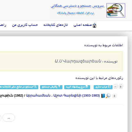
صفحه اصلی
تازه‌های کتابخانه
حساب کاربری من
راهن
اطلاعات مربوط به نویسنده
نویسنده : Ա.Ս Վարդազեարեան
رکوردهای مرتبط با این نویسنده
مرتب سازی
درج پیشنهاد خرید
پالایش جستجو
جستجو در منابع سایر کتابخانه ها
ւթիւն (1982)
/
Աբրահամեան ، Աշոտ Գարեգինի (1903-1983)
→