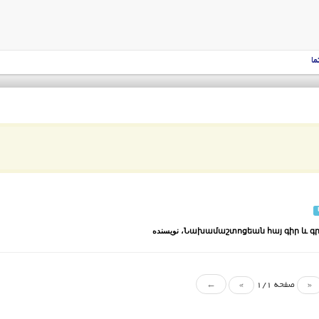
ما
Նախամաշտոցեան հայ գիր և գրչո
، نویسنده
«
صفحه 1/1
»
←