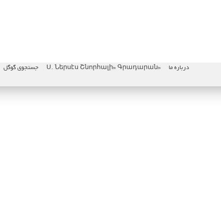
درباره ما
«Ս. Ներսէս Շնորհալի» Գրադարան
جستجوی گوگل