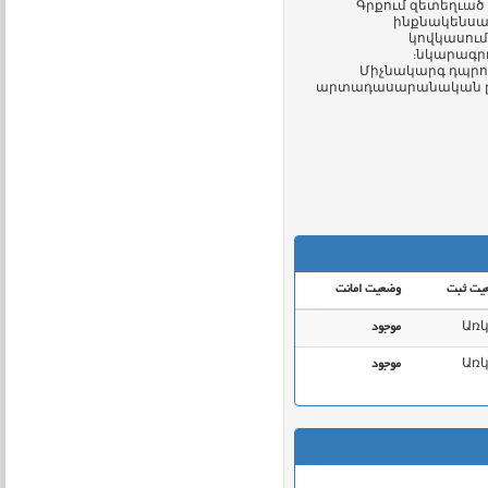
Գրքում զետեղւած
ինքնակենսագ
կովկասում
նկարագրւա
Միչնակարգ դպրո
արտադասարանական ընթ
یت ثبت
وضعیت امانت
Առկ
موجود
Առկ
موجود