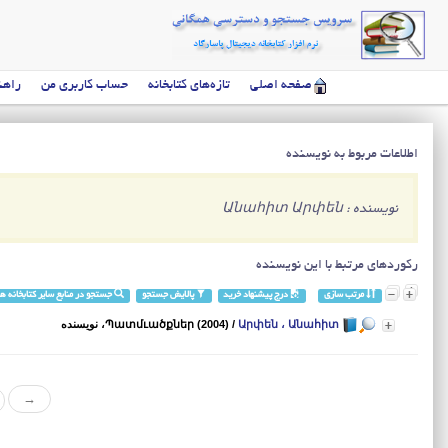
صفحه اصلی
تازه‌های کتابخانه
حساب کاربری من
راهن
اطلاعات مربوط به نویسنده
نویسنده : Անահիտ Արփեն
رکوردهای مرتبط با این نویسنده
مرتب سازی
درج پیشنهاد خرید
پالایش جستجو
جستجو در منابع سایر کتابخانه ها
Արփեն ، Անահիտ
/
Պատմւածքներ (2004)
، نویسنده
→