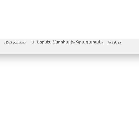
درباره ما
«Ս. Ներսէս Շնորհալի» Գրադարան
جستجوی گوگل