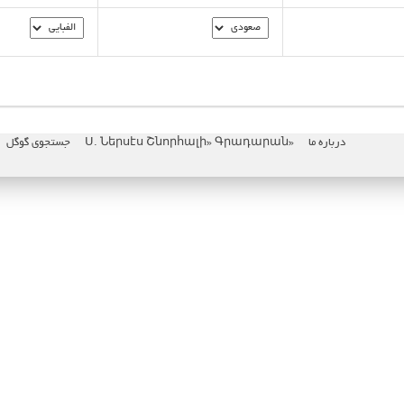
درباره ما
«Ս. Ներսէս Շնորհալի» Գրադարան
جستجوی گوگل