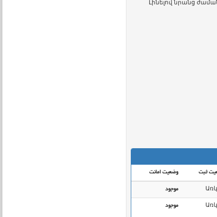
Լինելով նրանց ժամա
یت ثبت
وضعیت امانت
Առկ
موجود
Առկ
موجود