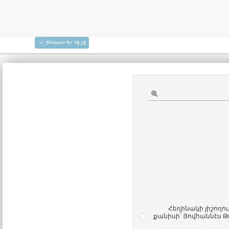
ورود به سیستم
Հեղինակի յիշողո
քանիսի՝ Յովհաննէս Թ