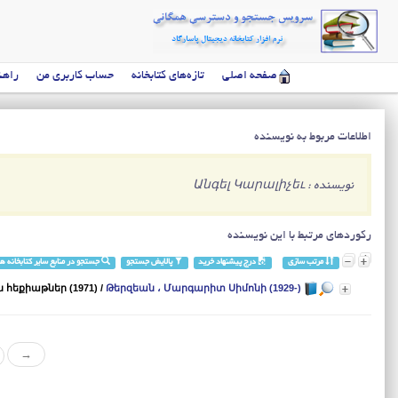
صفحه اصلی
تازه‌های کتابخانه
حساب کاربری من
راهن
اطلاعات مربوط به نویسنده
نویسنده : Անգել Կարալիչեւ
رکوردهای مرتبط با این نویسنده
مرتب سازی
درج پیشنهاد خرید
پالایش جستجو
جستجو در منابع سایر کتابخانه ها
հեքիաթներ (1971)
/
Թերզեան ، Մարգարիտ Սիմոնի (1929-)
→