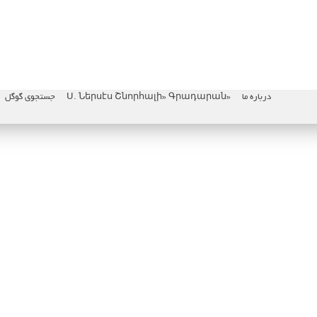
درباره ما
«Ս. Ներսէս Շնորհալի» Գրադարան
جستجوی گوگل