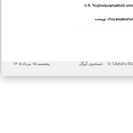
Հ.Յ. Դաշնակացութեան առաջ
Հայ-թաթարակա
، نویسنده
جستجوی گوگل
پنجشنبه ۱۵ مرداد ۱۴۰۵