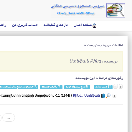
صفحه اصلی
تازه‌های کتابخانه
حساب کاربری من
راهن
اطلاعات مربوط به نویسنده
نویسنده : Ստեֆան Քինգ
رکوردهای مرتبط با این نویسنده
مرتب سازی
درج پیشنهاد خرید
پالایش جستجو
جستجو در منابع سایر کتابخانه ها
Քինգ ، Ստեֆան
/
Հատընտիր երկերի ժողովածու Հ.1 (1944)
،
→