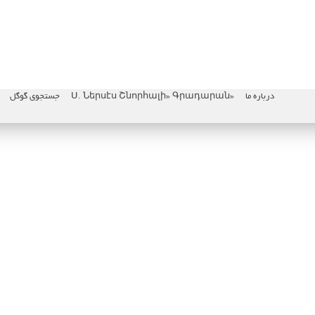
درباره ما
«Ս. Ներսէս Շնորհալի» Գրադարան
جستجوی گوگل