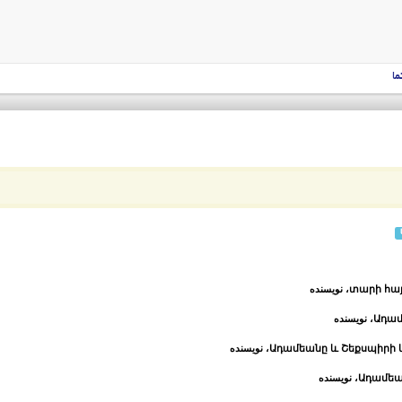
ما
، نویسنده
Ադամ
، نویسنده
Ադամեանը և Շեքսպիրի կ
، نویسنده
Ադամեան
، نویسنده