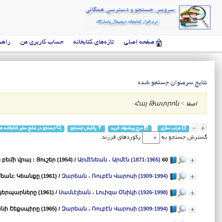
صفحه اصلی
تازه‌های کتابخانه
حساب کاربری من
راهن
نتایج سرعنوان جستجو شده
اصفا
>
Հայ Թատրոն
مرتب سازی
درج پیشنهاد خرید
پالایش جستجو
جستجو در منابع سایر کتابخانه ها
گسترش جستجو به
رکوردهای فرزند
/
Արմէնեան ، Արմէն (1871-1965)
60 տարի հայ բեմի վրայ : Յուշեր (1954)
եան: Կեանքը (1961)
/
Զարեան ، Ռուբէն Վարոսի (1909-1994)
երպարները (1961)
/
Սամւէլեան ، Լուիզա Օնիկի (1926-1998)
ի Շեքսպիրը (1965)
/
Զարեան ، Ռուբէն Վարոսի (1909-1994)