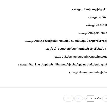
Արտիստը ինչպէս 
، نویسنده
Աւետ 
، نویسنده
Աւետ Ա
، نویسنده
Գուրգէն Գաբ
، نویسنده
Դաւիթ Մալեան : Կեանքն ու բեմական գործունէութիւ
، نویسنده
Եկատերինա Դուրեան-Արմէնեան : Կ
، گردآورنده
Էջեր հայկական շեքսպիրապատո
، نویسنده
Թադէոս Սարեան : Դերասանի կեանքն ու բեմական գործո
، نویسنده
Թատերական դիմանկա
، نویسنده
صفحه
/3
»
←