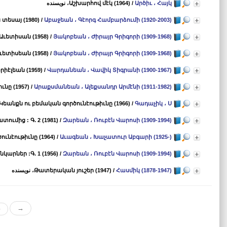
Արծիւ ، Հայկ
/
Աշխարհով մէկ (1964)
، نویسنده
տեսայ (1980)
/
Աբաջեան ، Գէորգ Համբարձումի (1920-2003)
Աւետիսան (1958)
/
Յակոբեան ، Ժիրայր Գրիգորի (1909-1968)
ւետիսեան (1958)
/
Յակոբեան ، Ժիրայր Գրիգորի (1909-1968)
րիէլեան (1959)
/
Վարդանեան ، Վավիկ Տիգրանի (1900-1967)
նը (1957)
/
Արաքսմանեան ، Ալեքսանդր Արմէնի (1911-1982)
եանքն ու բեմական գործունէութիւնը (1966)
/
Գադաչիկ ، Ս
ւմից : Գ. 2 (1981)
/
Զարեան ، Ռուբէն Վարոսի (1909-1994)
ւնէութիւնը (1964)
/
Աւագեան ، Խաչատուր Աբգարի (1925-)
րներ :Գ. 1 (1956)
/
Զարեան ، Ռուբէն Վարոսի (1909-1994)
Հասմիկ (1878-1947)
/
Թատերական յուշեր (1947)
، نویسنده
«
→